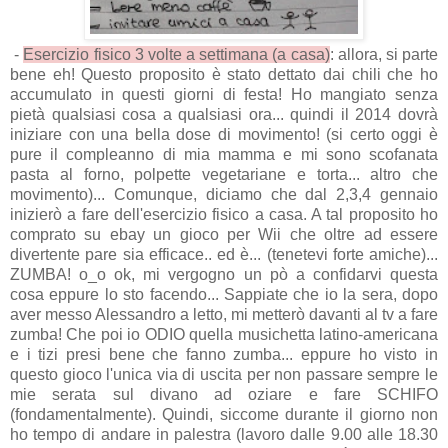
-
Esercizio fisico 3 volte a settimana (a casa)
: allora, si parte
bene eh! Questo proposito è stato dettato dai chili che ho
accumulato in questi giorni di festa! Ho mangiato senza
pietà qualsiasi cosa a qualsiasi ora... quindi il 2014 dovrà
iniziare con una bella dose di movimento! (si certo oggi è
pure il compleanno di mia mamma e mi sono scofanata
pasta al forno, polpette vegetariane e torta... altro che
movimento)... Comunque, diciamo che dal 2,3,4 gennaio
inizierò a fare dell'esercizio fisico a casa. A tal proposito ho
comprato su ebay un gioco per Wii che oltre ad essere
divertente pare sia efficace.. ed è... (tenetevi forte amiche)...
ZUMBA! o_o ok, mi vergogno un pò a confidarvi questa
cosa eppure lo sto facendo... Sappiate che io la sera, dopo
aver messo Alessandro a letto, mi metterò davanti al tv a fare
zumba! Che poi io ODIO quella musichetta latino-americana
e i tizi presi bene che fanno zumba... eppure ho visto in
questo gioco l'unica via di uscita per non passare sempre le
mie serata sul divano ad oziare e fare SCHIFO
(fondamentalmente). Quindi, siccome durante il giorno non
ho tempo di andare in palestra (lavoro dalle 9.00 alle 18.30