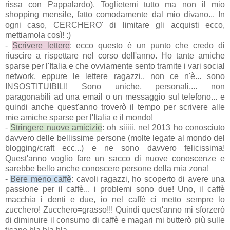
rissa con Pappalardo). Toglietemi tutto ma non il mio
shopping mensile, fatto comodamente dal mio divano... In
ogni caso, CERCHERO' di limitare gli acquisti ecco,
mettiamola così! :)
-
Scrivere lettere
: ecco questo è un punto che credo di
riuscire a rispettare nel corso dell'anno. Ho tante amiche
sparse per l'Italia e che ovviamente sento tramite i vari social
network, eppure le lettere ragazzi.. non ce n'è... sono
INSOSTITUIBILI! Sono uniche, personali.... non
paragonabili ad una email o un messaggio sul telefono... e
quindi anche quest'anno troverò il tempo per scrivere alle
mie amiche sparse per l'Italia e il mondo!
-
Stringere nuove amicizie
: oh siiiii, nel 2013 ho conosciuto
davvero delle bellissime persone (molte legate al mondo del
blogging/craft ecc...) e ne sono davvero felicissima!
Quest'anno voglio fare un sacco di nuove conoscenze e
sarebbe bello anche conoscere persone della mia zona!
-
Bere meno caffè
: cavoli ragazzi, ho scoperto di avere una
passione per il caffè... i problemi sono due! Uno, il caffè
macchia i denti e due, io nel caffè ci metto sempre lo
zucchero! Zucchero=grasso!!! Quindi quest'anno mi sforzerò
di diminuire il consumo di caffè e magari mi butterò più sulle