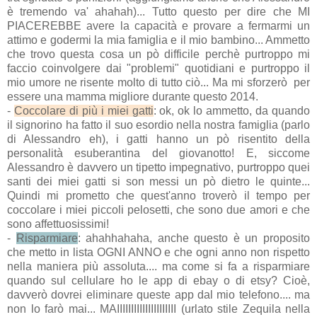
è tremendo va' ahahah)... Tutto questo per dire che MI
PIACEREBBE avere la capacità e provare a fermarmi un
attimo e godermi la mia famiglia e il mio bambino... Ammetto
che trovo questa cosa un pò difficile perchè purtroppo mi
faccio coinvolgere dai "problemi" quotidiani e purtroppo il
mio umore ne risente molto di tutto ciò... Ma mi sforzerò per
essere una mamma migliore durante questo 2014.
-
Coccolare di più i miei gatti
: ok, ok lo ammetto, da quando
il signorino ha fatto il suo esordio nella nostra famiglia (parlo
di Alessandro eh), i gatti hanno un pò risentito della
personalità esuberantina del giovanotto! E, siccome
Alessandro è davvero un tipetto impegnativo, purtroppo quei
santi dei miei gatti si son messi un pò dietro le quinte...
Quindi mi prometto che quest'anno troverò il tempo per
coccolare i miei piccoli pelosetti, che sono due amori e che
sono affettuosissimi!
-
Risparmiare
: ahahhahaha, anche questo è un proposito
che metto in lista OGNI ANNO e che ogni anno non rispetto
nella maniera più assoluta.... ma come si fa a risparmiare
quando sul cellulare ho le app di ebay o di etsy? Cioè,
davverò dovrei eliminare queste app dal mio telefono.... ma
non lo farò mai... MAIIIIIIIIIIIIIIIIIIIII (urlato stile Zequila nella