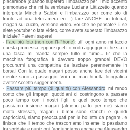
piacerebbe (quando supererò l'imbarazzo per il mio accento
piemontese che mi fa sembrare Luciana Littizzetto quando
interpreta Minchia Sabbri e l'imbarazzo per come sto di
fronte ad una telecamera ecc...) fare ANCHE un tutorial,
magari sul cucito, versione video. Voi che ne pensate? E se
siete youtuber o fate video, come avete superato l'imbarazzo
iniziale? Fatemi sapere!
-
Fare più foto (non con l'I-Phone)
: uff, ogni anno mi faccio
questa promessa, eppure quel comodo aggeggino che sta in
una tasca mi manda sempre tutto in fumo... E' che la
macchina fotografica è davvero troppo grande! DEVO
procurarmi una compattina da lasciare perennemente in
borsa! Con la quale magari posso anche fare dei videini
mentre sono a passeggio. Voi che macchinetta fotografica
avete? Accetto suggerimenti.
-
Passare più tempo (di qualità) con Alessandro
: mi rendo
conto che gli impegni quotidiani ci costringono a passare
poco tempo con i nostri figli, e quel poco tempo che
passiamo insieme magari (almeno parlo per me) siamo
molto stressati, magari i bimbi sono stanchi e quindi
capricciosi, siamo preoccupati per le bollette da pagare.. e
finisce che il tempo che trascorriamo insieme lo passiamo
tra sgridate e punizioni (aggiungiamo anche che Alessandro