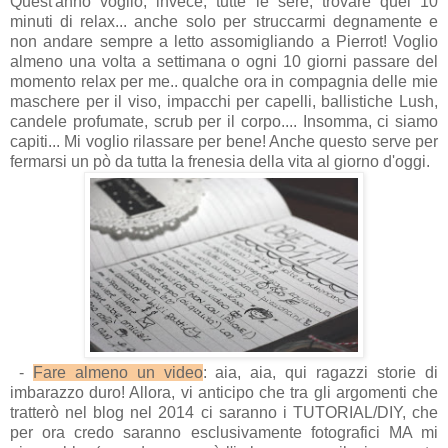
Quest'anno voglio, invece, tutte le sere, trovare quei 10
minuti di relax... anche solo per struccarmi degnamente e
non andare sempre a letto assomigliando a Pierrot! Voglio
almeno una volta a settimana o ogni 10 giorni passare del
momento relax per me.. qualche ora in compagnia delle mie
maschere per il viso, impacchi per capelli, ballistiche Lush,
candele profumate, scrub per il corpo.... Insomma, ci siamo
capiti... Mi voglio rilassare per bene! Anche questo serve per
fermarsi un pò da tutta la frenesia della vita al giorno d'oggi.
-
Fare almeno un video
: aia, aia, qui ragazzi storie di
imbarazzo duro! Allora, vi anticipo che tra gli argomenti che
tratterò nel blog nel 2014 ci saranno i TUTORIAL/DIY, che
per ora credo saranno esclusivamente fotografici MA mi