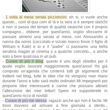
-
1 volta al mese serata piccioncini
:
eh si, ci vuole anche
questo... corri di qua corri di là e la sera si è sempre stanchi
e non si passa del tempo di qualità neanche con il proprio
compagno... ebbene, per quest'anno, voglio sforzarmi di
passare almeno una serata al mese, con Alessandro a
nanna dai nonni (coccolato e viziato manco fosse il figlio di
William e Kate) e io e il "padre" ci passiamo una bella
seratina magari al cinema o a qualche concerto... o anche
solo a bere qualcosa in un pub.
-
Curare di più il blog
:
questo è uno degli obiettivi per il
quale voglio lavorare maggiormente quest'anno! Ho già
comprato un'agenda che conterrà tutti gli argomenti che
tratterò nel blog, tutte le idee che mi vengono man mano
durante l'anno e tutto sarà molto ordinato! Mi impegnerò per
proporre idee interessanti e carine che possano attirare
l'attenzione dei miei lettori! Spero mi supporterete in
quest'anno ricco di novità!
-
Curare di più me stessa
: ragazzi anche qui non è facile. Mi
trovo davvero ad arrivare a fine giornata a stento...