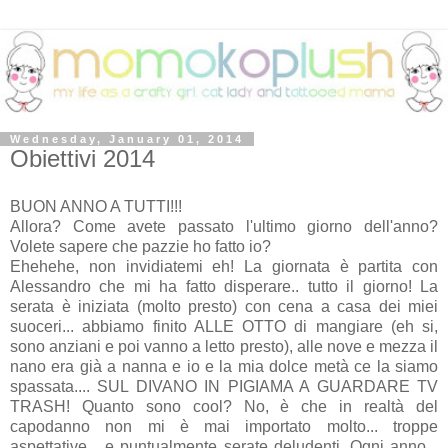
Wednesday, January 01, 2014
Obiettivi 2014
BUON ANNO A TUTTI!!!
Allora? Come avete passato l'ultimo giorno dell'anno?
Volete sapere che pazzie ho fatto io?
Ehehehe, non invidiatemi eh! La giornata è partita con
Alessandro che mi ha fatto disperare.. tutto il giorno! La
serata è iniziata (molto presto) con cena a casa dei miei
suoceri... abbiamo finito ALLE OTTO di mangiare (eh si,
sono anziani e poi vanno a letto presto), alle nove e mezza il
nano era già a nanna e io e la mia dolce metà ce la siamo
spassata.... SUL DIVANO IN PIGIAMA A GUARDARE TV
TRASH! Quanto sono cool? No, è che in realtà del
capodanno non mi è mai importato molto... troppe
aspettative... e puntualmente serate deludenti. Ogni anno...