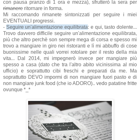
con pausa pranzo di 1 ora e mezza), sfrutterò la sera per
rimanere
ritornare in forma.
Mi raccomando rimanete sintonizzati per seguire i miei
EVENTUALI progressi.
-
Seguire un'alimentazione equilibrata
: e qui, tasto dolente...
Trovo davvero difficile seguire un'alimentazione equilibrata,
più che altro perchè son sempre mega di corsa e spesso mi
trovo a mangiare in giro nei ristoranti e lì mi abbuffo di cose
buonissime nelle quali vorrei rotolare per il resto della mia
vita... Dal 2014, mi impegnerò invece per mangiare più
spesso a casa (dato che tra l'altro abito vicinissima al mio
ufficio) e soprattutto cibi freschi e preparati da me. Ma
soprattutto DEVO impormi di non mangiare fuori pasto e di
non mangiare junk food (che io ADORO).. vedo patatine fritte
ovunque *_*