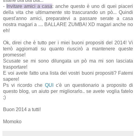
tisane bla bla bla...
-
Invitare amici a casa
: anche questo è uno di quei piaceri
della vita che ultimamente sto trascurando un pò... Quindi
quest'anno amici, preparatevi a passare serate a casa
nostra magari a .... BALLARE ZUMBA! XD magari anche no
eh!
Ok, direi che è tutto per i miei buoni propositi del 2014! Vi
terrò aggiornati su quanto riuscirò a mantenere queste
promesse!
Scusate se mi sono dilungata un pò ma mi son lasciata
trasportare!
E voi avete fatto una lista dei vostri buoni propositi? Fatemi
sapere!
Ps vi ricordo che
QUI
c'è un questionario a proposito di
questo blog, un aiuto per migliorarlo.. se avete voglia fatelo
;)
Buon 2014 a tutti!
Momoko