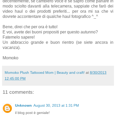
decentemente, se cambierò voce e se saprò come parlare in
modo sciolto davanti alla telecamera, sappiate che farò dei
video haul o dei prodotti preferiti... per ora mi sa che vi
dovrete accontentare di qualche haul fotografico ^_^
Bene, direi che per ora è tutto!
E voi, avete dei buoni propositi per questo autunno?
Fatemelo sapere!
Un abbraccio grande e buon rientro (se siete ancora in
vacanza).
Momoko
Momoko Plush Tattooed Mom | Beauty and craft!
at
8/30/2013
12:45:00 PM
11 comments:
Unknown
August 30, 2013 at 1:31 PM
il blog post è geniale!