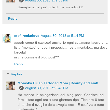
August 30, 2013 at 1:53 PM
Uauajhahah e' piu' forte di me, mi odio XD
Reply
stef_rocknlove
August 30, 2013 at 5:14 PM
aaaah come ti capisco! anche io ogni settimana faccio una
lista (mentale) di buoni propositi... resta mentale... ma devo
farcela!
in che consiste il blog post??
Reply
Replies
Momoko Plush Tattooed Mom | Beauty and craft!
August 30, 2013 at 5:48 PM
Ho messo la spiegazione del blog post! Consiste nel
fare 1 foto ogni ora x una giornata tipo. Tipo ore 8 foto
di te che ti svegli o della sveglia ecc... E cosi' via x tutta
la giornata :)