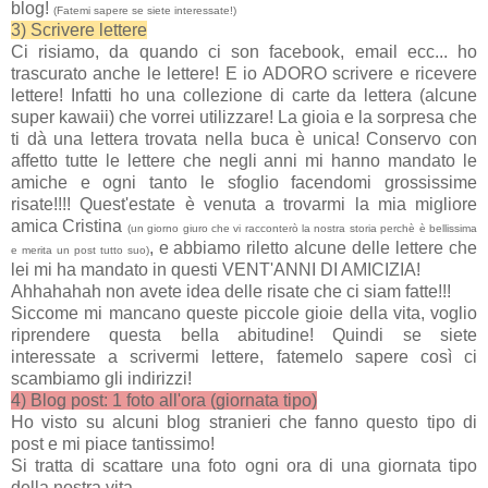
blog!
(Fatemi sapere se siete interessate!)
3) Scrivere lettere
Ci risiamo, da quando ci son facebook, email ecc... ho
trascurato anche le lettere! E io ADORO scrivere e ricevere
lettere! Infatti ho una collezione di carte da lettera (alcune
super kawaii) che vorrei utilizzare! La gioia e la sorpresa che
ti dà una lettera trovata nella buca è unica! Conservo con
affetto tutte le lettere che negli anni mi hanno mandato le
amiche e ogni tanto le sfoglio facendomi grossissime
risate!!!! Quest'estate è venuta a trovarmi la mia migliore
amica Cristina
(un giorno giuro che vi racconterò la nostra storia perchè è bellissima
, e abbiamo riletto alcune delle lettere che
e merita un post tutto suo)
lei mi ha mandato in questi VENT'ANNI DI AMICIZIA!
Ahhahahah non avete idea delle risate che ci siam fatte!!!
Siccome mi mancano queste piccole gioie della vita, voglio
riprendere questa bella abitudine! Quindi se siete
interessate a scrivermi lettere, fatemelo sapere così ci
scambiamo gli indirizzi!
4) Blog post: 1 foto all'ora (giornata tipo)
Ho visto su alcuni blog stranieri che fanno questo tipo di
post e mi piace tantissimo!
Si tratta di scattare una foto ogni ora di una giornata tipo
della nostra vita.