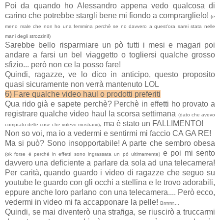
Poi da quando ho Alessandro appena vedo qualcosa di
carino che potrebbe stargli bene mi fiondo a comprarglielo!
(e
meno male che non ho una femmina perchè se no davvero a quest'ora sarei stata nelle
mani degli strozzini!)
Sarebbe bello risparmiare un pò tutti i mesi e magari poi
andare a farsi un bel viaggetto o togliersi qualche grosso
sfizio... però non ce la posso fare!
Quindi, ragazze, ve lo dico in anticipo, questo proposito
quasi sicuramente non verrà mantenuto LOL
6) Fare qualche video haul o prodotti preferiti
Qua rido già e sapete perchè? Perchè in effetti ho provato a
registrare qualche video haul la scorsa settimana
(dato che avevo
, ma è stato un FALLIMENTO!
comprato delle cose che volevo mostrarvi)
Non so voi, ma io a vedermi e sentirmi mi faccio CA GA RE!
Ma si può? Sono insopportabile! A parte che sembro obesa
e poi mi sento
(ok forse è perchè in effetti sono ingrassata un pò ultimamente)
davvero una deficiente a parlare da sola ad una telecamera!
Per carità, quando guardo i video di ragazze che seguo su
youtube le guardo con gli occhi a stellina e le trovo adorabili,
eppure anche loro parlano con una telecamera.... Però ecco,
vedermi in video mi fa accapponare la pelle!
Brrrrrrr....
Quindi, se mai diventerò una strafiga, se riuscirò a truccarmi