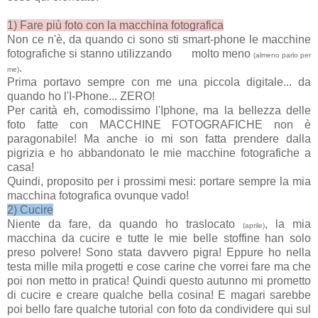
1) Fare più foto con la macchina fotografica
Non ce n'è, da quando ci sono sti smart-phone le macchine
fotografiche si stanno utilizzando molto meno
(almeno parlo per
.
me)
Prima portavo sempre con me una piccola digitale... da
quando ho l'I-Phone... ZERO!
Per carità eh, comodissimo l'Iphone, ma la bellezza delle
foto fatte con MACCHINE FOTOGRAFICHE non è
paragonabile! Ma anche io mi son fatta prendere dalla
pigrizia e ho abbandonato le mie macchine fotografiche a
casa!
Quindi, proposito per i prossimi mesi: portare sempre la mia
macchina fotografica ovunque vado!
2) Cucire
Niente da fare, da quando ho traslocato
, la mia
(aprile)
macchina da cucire e tutte le mie belle stoffine han solo
preso polvere! Sono stata davvero pigra! Eppure ho nella
testa mille mila progetti e cose carine che vorrei fare ma che
poi non metto in pratica! Quindi questo autunno mi prometto
di cucire e creare qualche bella cosina! E magari sarebbe
poi bello fare qualche tutorial con foto da condividere qui sul