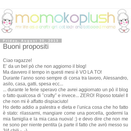
Friday, August 30, 2013
Buoni propositi
Ciao ragazze!
E' da un bel pò che non aggiorno il blog!
Ma davvero il tempo in questi mesi è VO LA TO!
Durante l'anno sono sempre di corsa tra lavoro, Alessandro,
asilo, casa, gatti, spesa ecc...
... durante le ferie speravo che avrei aggiornato un pò il blog
o fatto qualcosa di "crafty" e invece... ZERO! Riposo totale! Il
che non mi è affatto dispiaciuto!
Ho detto addio a palestra e dieta e l'unica cosa che ho fatto
è stato: rilassarmi, mangiare come una porcella, godermi la
mia famiglia e la mia casa nuova! :) e devo dire che non me
ne sono per niente pentita (a parte il fatto che avrò messo su
3/4 chili -_-).