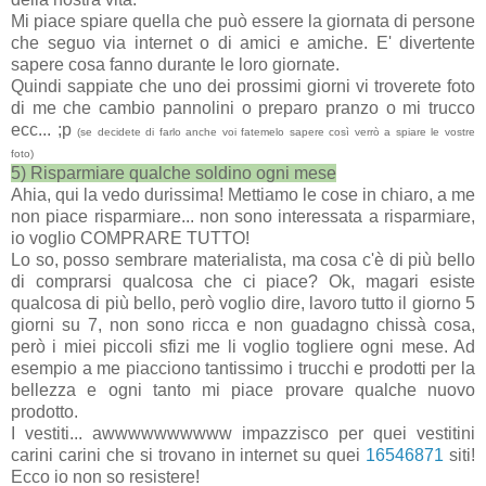
Mi piace spiare quella che può essere la giornata di persone
che seguo via internet o di amici e amiche. E' divertente
sapere cosa fanno durante le loro giornate.
Quindi sappiate che uno dei prossimi giorni vi troverete foto
di me che cambio pannolini o preparo pranzo o mi trucco
ecc... ;p
(se decidete di farlo anche voi fatemelo sapere così verrò a spiare le vostre
foto)
5) Risparmiare qualche soldino ogni mese
Ahia, qui la vedo durissima! Mettiamo le cose in chiaro, a me
non piace risparmiare... non sono interessata a risparmiare,
io voglio COMPRARE TUTTO!
Lo so, posso sembrare materialista, ma cosa c'è di più bello
di comprarsi qualcosa che ci piace? Ok, magari esiste
qualcosa di più bello, però voglio dire, lavoro tutto il giorno 5
giorni su 7, non sono ricca e non guadagno chissà cosa,
però i miei piccoli sfizi me li voglio togliere ogni mese. Ad
esempio a me piacciono tantissimo i trucchi e prodotti per la
bellezza e ogni tanto mi piace provare qualche nuovo
prodotto.
I vestiti... awwwwwwwwww impazzisco per quei vestitini
carini carini che si trovano in internet su quei
16546871
siti!
Ecco io non so resistere!