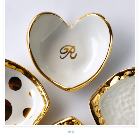
(
link
)