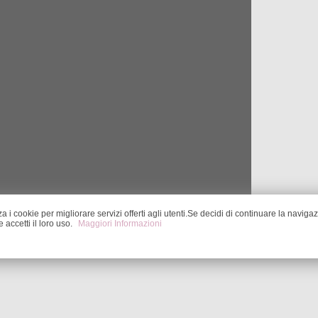
za i cookie per migliorare servizi offerti agli utenti.Se decidi di continuare la naviga
accetti il loro uso.
Maggiori Informazioni
ft!
at
3/05/2015 09:52:00 AM