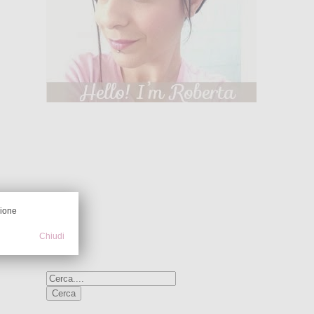
LETTORI FISSI
zione
Chiudi