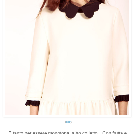
(
link
)
E tanto per essere monotona, altro colletto... Con frutta e