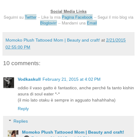
Social Media Links
Seguimi su
Twitter
-
- Like la mia
Pagina Facebook
-- Segui il mio blog via
Bloglovin'
-- Mandami una
Email
Momoko Plush Tattooed Mom | Beauty and craft!
at
2/21/2015
02:55:00 PM
10 comments:
Vodkaskull
February 21, 2015 at 4:02 PM
oddio il vaso gatto è fantastico, anche perché fa tanto kishin
asura di soul eater *-*
(il mio lato otaku è sempre in agguato hahahhaha)
Reply
Replies
Momoko Plush Tattooed Mom | Beauty and craft!