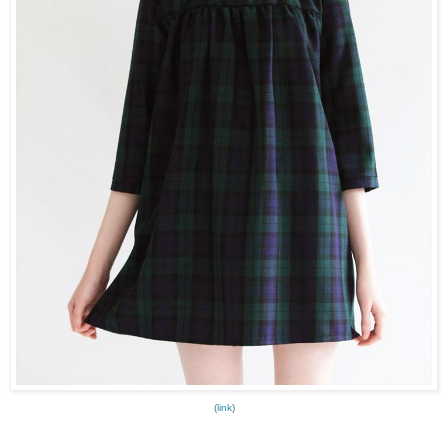
(
link
)