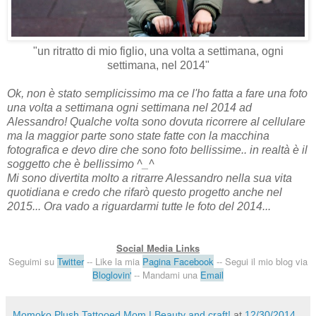
"un ritratto di mio figlio, una volta a settimana, ogni
settimana, nel 2014"
Ok, non è stato semplicissimo ma ce l'ho fatta a fare una foto
una volta a settimana ogni settimana nel 2014 ad
Alessandro! Qualche volta sono dovuta ricorrere al cellulare
ma la maggior parte sono state fatte con la macchina
fotografica e devo dire che sono foto bellissime.. in realtà è il
soggetto che è bellissimo ^_^
Mi sono divertita molto a ritrarre Alessandro nella sua vita
quotidiana e credo che rifarò questo progetto anche nel
2015... Ora vado a riguardarmi tutte le foto del 2014...
Social Media Links
Seguimi su
Twitter
-
- Like la mia
Pagina Facebook
-- Segui il mio blog via
Bloglovin'
-- Mandami una
Email
Momoko Plush Tattooed Mom | Beauty and craft!
at
12/30/2014