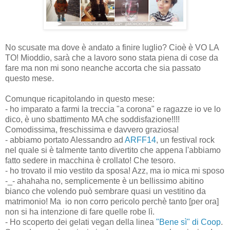
No scusate ma dove è andato a finire luglio? Cioè è VO LA
TO! Mioddio, sarà che a lavoro sono stata piena di cose da
fare ma non mi sono neanche accorta che sia passato
questo mese.
Comunque ricapitolando in questo mese:
- ho imparato a farmi la treccia "a corona" e ragazze io ve lo
dico, è uno sbattimento MA che soddisfazione!!!!
Comodissima, freschissima e davvero graziosa!
- abbiamo portato Alessandro ad
ARFF
14
, un festival rock
nel quale si è talmente tanto divertito che appena l'abbiamo
fatto sedere in macchina è crollato! Che tesoro.
- ho trovato il mio vestito da sposa! Azz, ma io mica mi sposo
-_- ahahaha no, semplicemente è un bellissimo abitino
bianco che volendo può sembrare quasi un vestitino da
matrimonio! Ma io non corro pericolo perchè tanto [per ora]
non si ha intenzione di fare quelle robe lì.
- Ho scoperto dei gelati vegan della linea
"Bene sì" di Coop
.