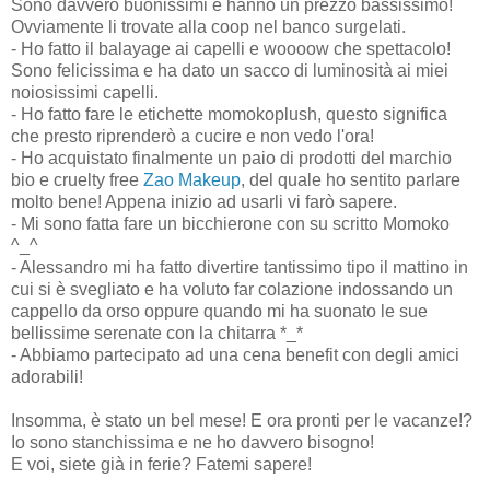
Sono davvero buonissimi e hanno un prezzo bassissimo!
Ovviamente li trovate alla coop nel banco surgelati.
- Ho fatto il balayage ai capelli e woooow che spettacolo!
Sono felicissima e ha dato un sacco di luminosità ai miei
noiosissimi capelli.
- Ho fatto fare le etichette momokoplush, questo significa
che presto riprenderò a cucire e non vedo l'ora!
- Ho acquistato finalmente un paio di prodotti del marchio
bio e cruelty free
Zao Makeup
, del quale ho sentito parlare
molto bene! Appena inizio ad usarli vi farò sapere.
- Mi sono fatta fare un bicchierone con su scritto Momoko
^_^
- Alessandro mi ha fatto divertire tantissimo tipo il mattino in
cui si è svegliato e ha voluto far colazione indossando un
cappello da orso oppure quando mi ha suonato le sue
bellissime serenate con la chitarra *_*
- Abbiamo partecipato ad una cena benefit con degli amici
adorabili!
Insomma, è stato un bel mese! E ora pronti per le vacanze!?
Io sono stanchissima e ne ho davvero bisogno!
E voi, siete già in ferie? Fatemi sapere!