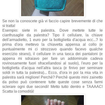
Se non la conoscete già vi faccio capire brevemente di che
si tratta!
Esempio: siete in palestra. Dove mettete tutte le
cianfrusaglie da palestra? Tipo il cellulare, la chiave
dell'armadietto, 1 euro per la bottiglietta d'acqua ecc...? Io
prima d'ora mettevo la chiavetta appensa al collo (e
puntualmente mi ci strozzavo quando facevo qualche
esercizio strano), il cellulare in una tasca dei pantaloni (e
appena mi sdraiavo per fare un addominale cadeva
rovinosamente fuori sfracellandosi al suolo), l'euro per la
bottiglietta d'acqua nell'altra tasca (e finivo per seminare
soldi in tutta la palestra)... Ecco, d'ora in poi la mia vita in
palestra sarà migliore! Perchè? Perchè questo mini zainetto
da polso può contenere tutte queste cose senza farmi
sclerare ogni due secondi! Metto tutto dentro e TAAAAC!
Scatta la comodità!