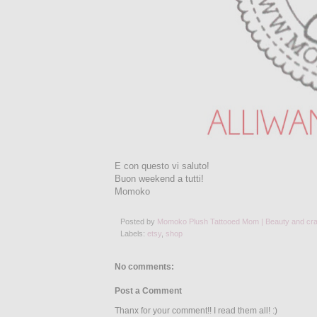
E con questo vi saluto!
Buon weekend a tutti!
Momoko
Posted by
Momoko Plush Tattooed Mom | Beauty and cra
Labels:
etsy
,
shop
No comments:
Post a Comment
Thanx for your comment!! I read them all! :)