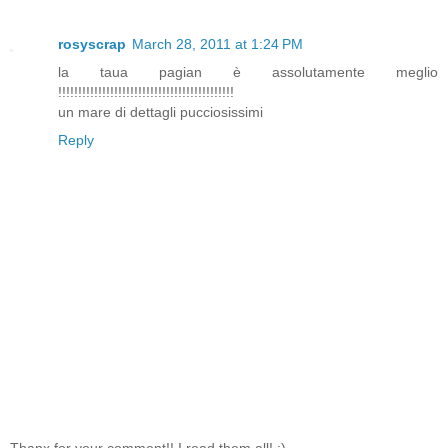
rosyscrap
March 28, 2011 at 1:24 PM
la taua pagian è assolutamente meglio
!!!!!!!!!!!!!!!!!!!!!!!!!!!!!!!!!!!!!!!!!!!!
un mare di dettagli pucciosissimi
Reply
Thanx for your comment!! I read them all! :)